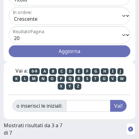
In ordine:
Risultati/Pagina
Vai a:
0-9
A
B
C
D
E
F
G
H
I
J
K
L
M
N
O
P
Q
R
S
T
U
V
W
X
Y
Z
o inserisci le iniziali:
Mostrati risultati da 3 a 7
di 7