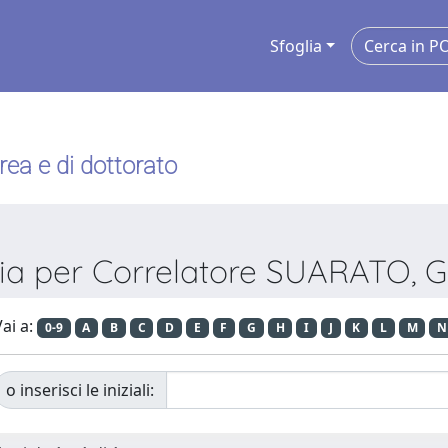
Sfoglia
urea e di dottorato
lia per Correlatore SUARATO, G
ai a:
0-9
A
B
C
D
E
F
G
H
I
J
K
L
M
N
o inserisci le iniziali: