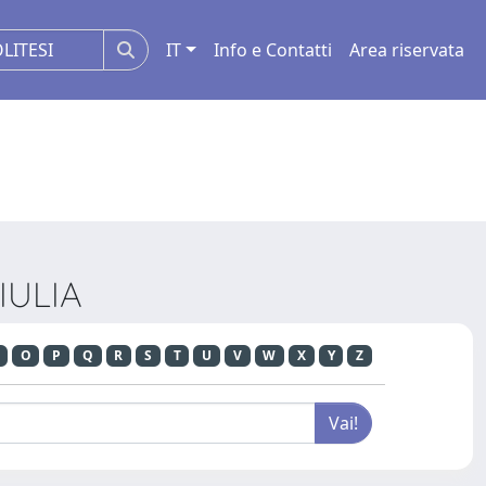
IT
Info e Contatti
Area riservata
IULIA
O
P
Q
R
S
T
U
V
W
X
Y
Z