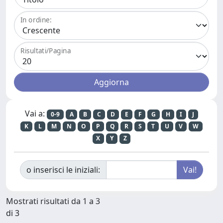
In ordine:
Risultati/Pagina
Vai a:
0-9
A
B
C
D
E
F
G
H
I
J
K
L
M
N
O
P
Q
R
S
T
U
V
W
X
Y
Z
o inserisci le iniziali:
Mostrati risultati da 1 a 3
di 3