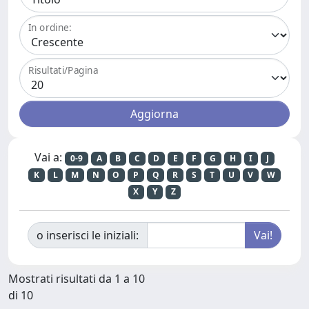
In ordine:
Risultati/Pagina
Vai a:
0-9
A
B
C
D
E
F
G
H
I
J
K
L
M
N
O
P
Q
R
S
T
U
V
W
X
Y
Z
o inserisci le iniziali:
Mostrati risultati da 1 a 10
di 10