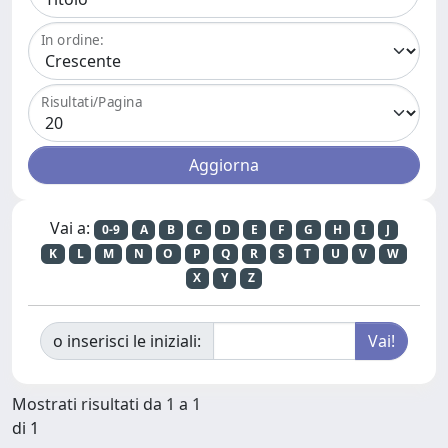
In ordine:
Risultati/Pagina
Vai a:
0-9
A
B
C
D
E
F
G
H
I
J
K
L
M
N
O
P
Q
R
S
T
U
V
W
X
Y
Z
o inserisci le iniziali:
Mostrati risultati da 1 a 1
di 1