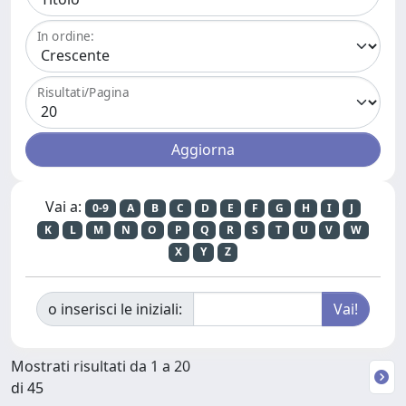
In ordine:
Risultati/Pagina
Vai a:
0-9
A
B
C
D
E
F
G
H
I
J
K
L
M
N
O
P
Q
R
S
T
U
V
W
X
Y
Z
o inserisci le iniziali:
Mostrati risultati da 1 a 20
di 45