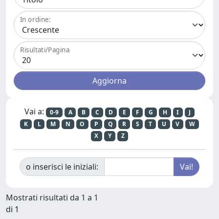
In ordine:
Risultati/Pagina
Vai a:
0-9
A
B
C
D
E
F
G
H
I
J
K
L
M
N
O
P
Q
R
S
T
U
V
W
X
Y
Z
o inserisci le iniziali:
Mostrati risultati da 1 a 1
di 1