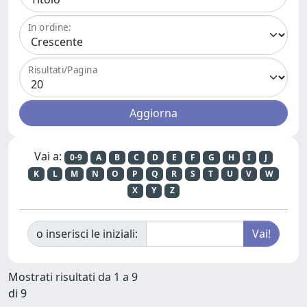
In ordine:
Risultati/Pagina
Vai a:
0-9
A
B
C
D
E
F
G
H
I
J
K
L
M
N
O
P
Q
R
S
T
U
V
W
X
Y
Z
o inserisci le iniziali:
Mostrati risultati da 1 a 9
di 9