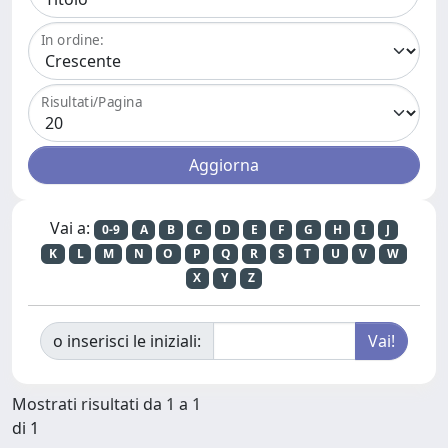
In ordine:
Risultati/Pagina
Vai a:
0-9
A
B
C
D
E
F
G
H
I
J
K
L
M
N
O
P
Q
R
S
T
U
V
W
X
Y
Z
o inserisci le iniziali:
Mostrati risultati da 1 a 1
di 1