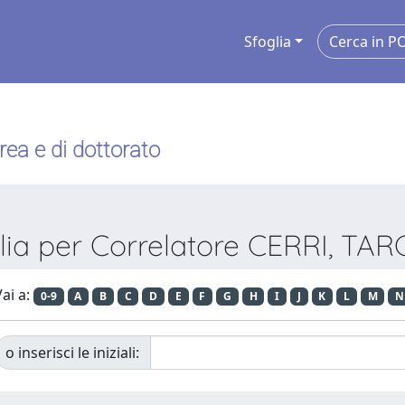
Sfoglia
urea e di dottorato
lia per Correlatore CERRI, TAR
ai a:
0-9
A
B
C
D
E
F
G
H
I
J
K
L
M
N
o inserisci le iniziali: