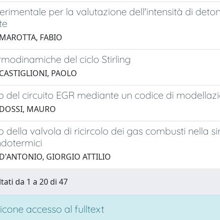
perimentale per la valutazione dell'intensità di det
te
 MAROTTA, FABIO
ermodinamiche del ciclo Stirling
 CASTIGLIONI, PAOLO
llo del circuito EGR mediante un codice di modellaz
 DOSSI, MAURO
llo della valvola di ricircolo dei gas combusti nell
ndotermici
 D'ANTONIO, GIORGIO ATTILIO
tati da 1 a 20 di 47
cone accesso al fulltext