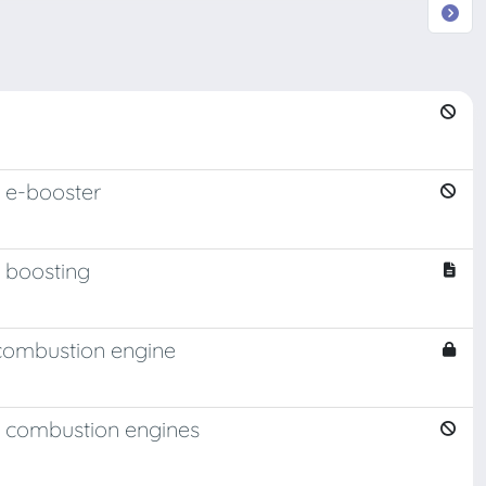
h e-booster
s boosting
 combustion engine
al combustion engines