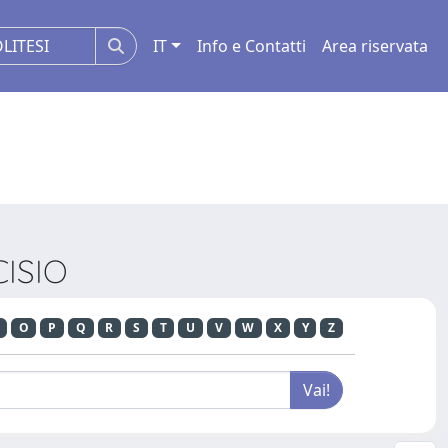
IT
Info e Contatti
Area riservata
CISIO
O
P
Q
R
S
T
U
V
W
X
Y
Z