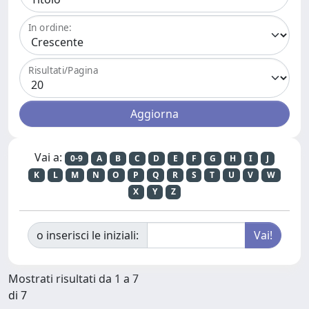
In ordine:
Risultati/Pagina
Vai a:
0-9
A
B
C
D
E
F
G
H
I
J
K
L
M
N
O
P
Q
R
S
T
U
V
W
X
Y
Z
o inserisci le iniziali:
Mostrati risultati da 1 a 7
di 7