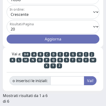
In ordine:
Risultati/Pagina
Vai a:
0-9
A
B
C
D
E
F
G
H
I
J
K
L
M
N
O
P
Q
R
S
T
U
V
W
X
Y
Z
o inserisci le iniziali:
Mostrati risultati da 1 a 6
di 6