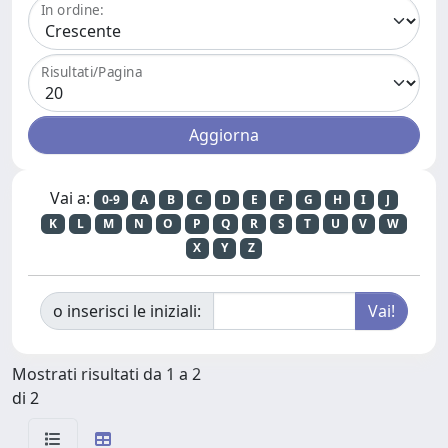
In ordine:
Risultati/Pagina
Vai a:
0-9
A
B
C
D
E
F
G
H
I
J
K
L
M
N
O
P
Q
R
S
T
U
V
W
X
Y
Z
o inserisci le iniziali:
Mostrati risultati da 1 a 2
di 2