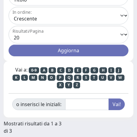
In ordine:
Risultati/Pagina
Vai a:
0-9
A
B
C
D
E
F
G
H
I
J
K
L
M
N
O
P
Q
R
S
T
U
V
W
X
Y
Z
o inserisci le iniziali:
Mostrati risultati da 1 a 3
di 3