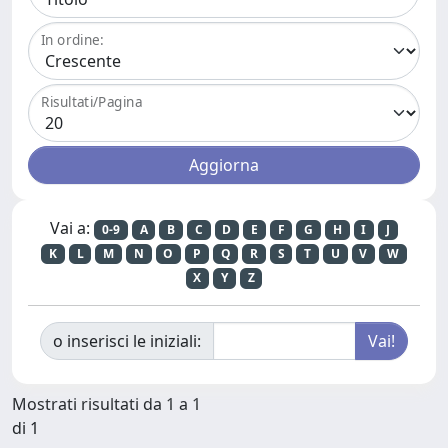
In ordine:
Risultati/Pagina
Vai a:
0-9
A
B
C
D
E
F
G
H
I
J
K
L
M
N
O
P
Q
R
S
T
U
V
W
X
Y
Z
o inserisci le iniziali:
Mostrati risultati da 1 a 1
di 1