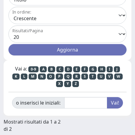
In ordine:
Risultati/Pagina
Vai a:
0-9
A
B
C
D
E
F
G
H
I
J
K
L
M
N
O
P
Q
R
S
T
U
V
W
X
Y
Z
o inserisci le iniziali:
Mostrati risultati da 1 a 2
di 2