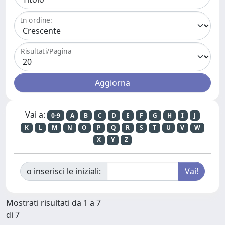
In ordine:
Risultati/Pagina
Vai a:
0-9
A
B
C
D
E
F
G
H
I
J
K
L
M
N
O
P
Q
R
S
T
U
V
W
X
Y
Z
o inserisci le iniziali:
Mostrati risultati da 1 a 7
di 7