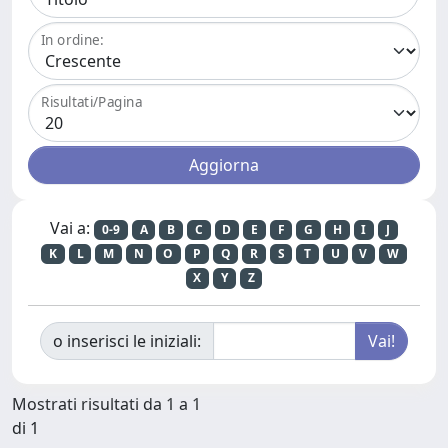
In ordine:
Risultati/Pagina
Vai a:
0-9
A
B
C
D
E
F
G
H
I
J
K
L
M
N
O
P
Q
R
S
T
U
V
W
X
Y
Z
o inserisci le iniziali:
Mostrati risultati da 1 a 1
di 1