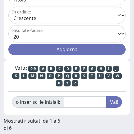
In ordine:
Risultati/Pagina
Vai a:
0-9
A
B
C
D
E
F
G
H
I
J
K
L
M
N
O
P
Q
R
S
T
U
V
W
X
Y
Z
o inserisci le iniziali:
Mostrati risultati da 1 a 6
di 6