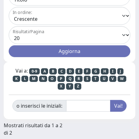
In ordine:
Risultati/Pagina
Vai a:
0-9
A
B
C
D
E
F
G
H
I
J
K
L
M
N
O
P
Q
R
S
T
U
V
W
X
Y
Z
o inserisci le iniziali:
Mostrati risultati da 1 a 2
di 2