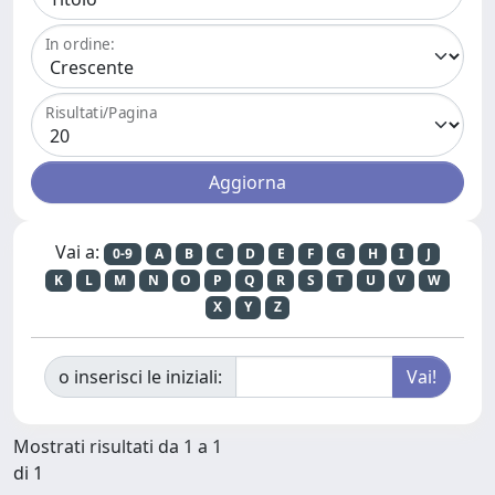
In ordine:
Risultati/Pagina
Vai a:
0-9
A
B
C
D
E
F
G
H
I
J
K
L
M
N
O
P
Q
R
S
T
U
V
W
X
Y
Z
o inserisci le iniziali:
Mostrati risultati da 1 a 1
di 1