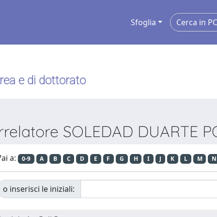
Sfoglia
urea e di dottorato
Correlatore SOLEDAD DUARTE P
ai a:
0-9
A
B
C
D
E
F
G
H
I
J
K
L
M
N
o inserisci le iniziali: