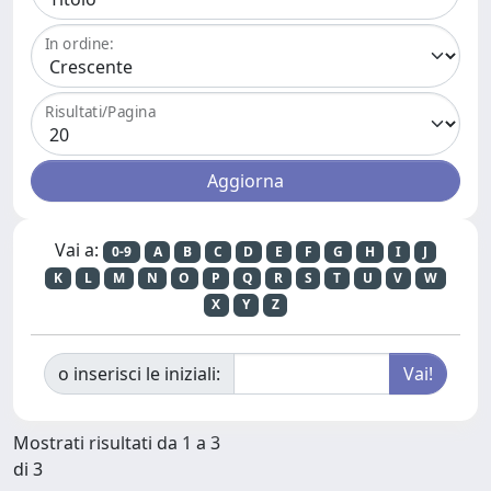
In ordine:
Risultati/Pagina
Vai a:
0-9
A
B
C
D
E
F
G
H
I
J
K
L
M
N
O
P
Q
R
S
T
U
V
W
X
Y
Z
o inserisci le iniziali:
Mostrati risultati da 1 a 3
di 3