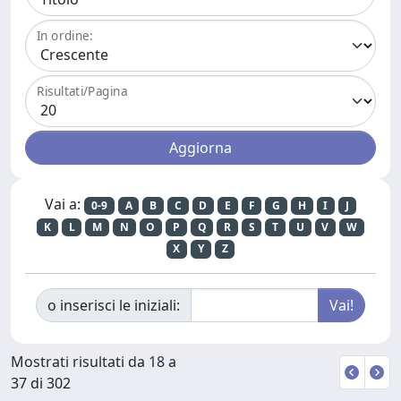
In ordine:
Risultati/Pagina
Vai a:
0-9
A
B
C
D
E
F
G
H
I
J
K
L
M
N
O
P
Q
R
S
T
U
V
W
X
Y
Z
o inserisci le iniziali:
Mostrati risultati da 18 a
37 di 302