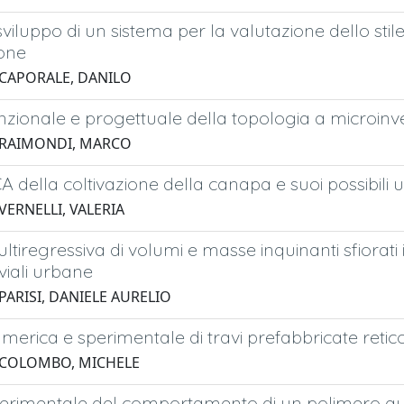
 sviluppo di un sistema per la valutazione dello sti
one
 CAPORALE, DANILO
unzionale e progettuale della topologia a microinve
 RAIMONDI, MARCO
CA della coltivazione della canapa e suoi possibili ut
VERNELLI, VALERIA
ultiregressiva di volumi e masse inquinanti sfiorati 
uviali urbane
PARISI, DANIELE AURELIO
umerica e sperimentale di travi prefabbricate retico
 COLOMBO, MICHELE
perimentale del comportamento di un polimero aut