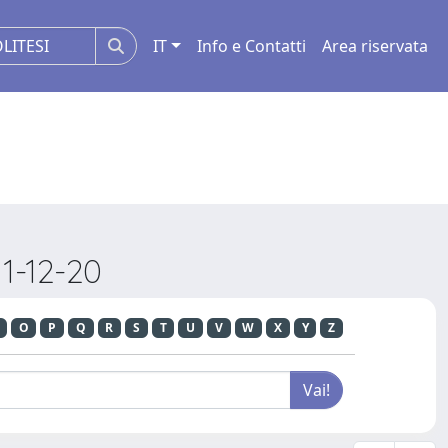
IT
Info e Contatti
Area riservata
1-12-20
O
P
Q
R
S
T
U
V
W
X
Y
Z