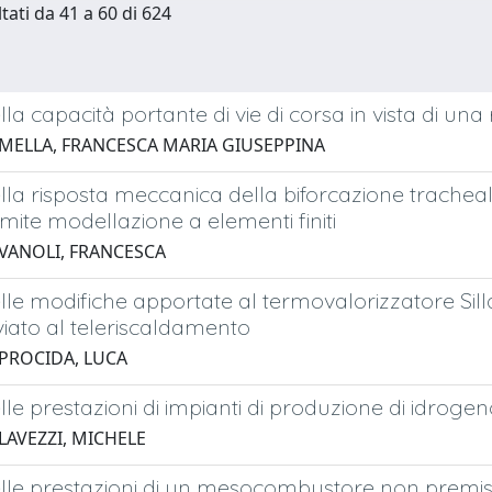
tati da 41 a 60 di 624
lla capacità portante di vie di corsa in vista di una 
 MELLA, FRANCESCA MARIA GIUSEPPINA
ella risposta meccanica della biforcazione tracheale 
amite modellazione a elementi finiti
 VANOLI, FRANCESCA
elle modifiche apportate al termovalorizzatore Silla
viato al teleriscaldamento
 PROCIDA, LUCA
elle prestazioni di impianti di produzione di idrog
LAVEZZI, MICHELE
elle prestazioni di un mesocombustore non premisc