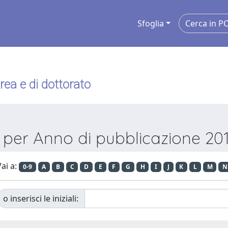
Sfoglia
urea e di dottorato
a per Anno di pubblicazione 201
ai a:
0-9
A
B
C
D
E
F
G
H
I
J
K
L
M
N
o inserisci le iniziali: