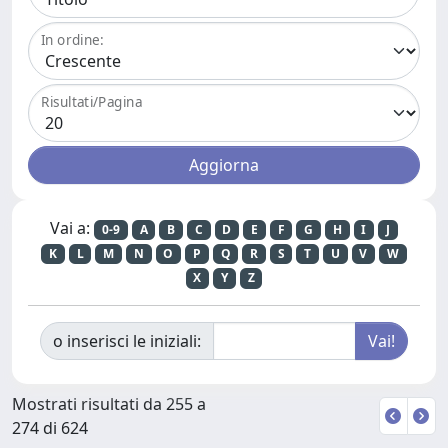
In ordine:
Risultati/Pagina
Vai a:
0-9
A
B
C
D
E
F
G
H
I
J
K
L
M
N
O
P
Q
R
S
T
U
V
W
X
Y
Z
o inserisci le iniziali:
Mostrati risultati da 255 a
274 di 624