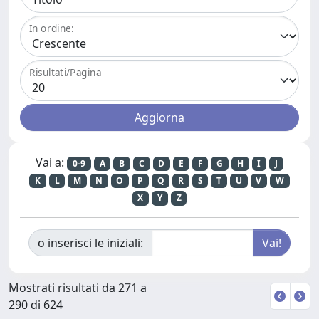
In ordine:
Risultati/Pagina
Vai a:
0-9
A
B
C
D
E
F
G
H
I
J
K
L
M
N
O
P
Q
R
S
T
U
V
W
X
Y
Z
o inserisci le iniziali:
Mostrati risultati da 271 a
290 di 624