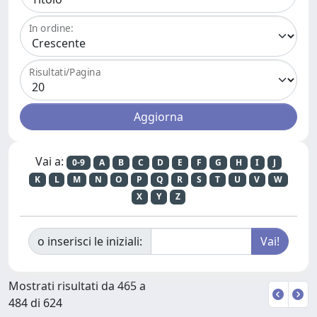
In ordine:
Risultati/Pagina
Vai a:
0-9
A
B
C
D
E
F
G
H
I
J
K
L
M
N
O
P
Q
R
S
T
U
V
W
X
Y
Z
o inserisci le iniziali:
Mostrati risultati da 465 a
484 di 624