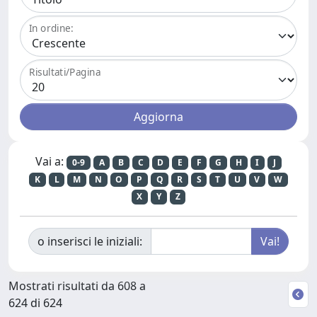
In ordine:
Risultati/Pagina
Vai a:
0-9
A
B
C
D
E
F
G
H
I
J
K
L
M
N
O
P
Q
R
S
T
U
V
W
X
Y
Z
o inserisci le iniziali:
Mostrati risultati da 608 a
624 di 624