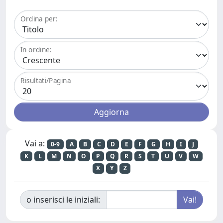
Ordina per:
In ordine:
Risultati/Pagina
Vai a:
0-9
A
B
C
D
E
F
G
H
I
J
K
L
M
N
O
P
Q
R
S
T
U
V
W
X
Y
Z
o inserisci le iniziali: