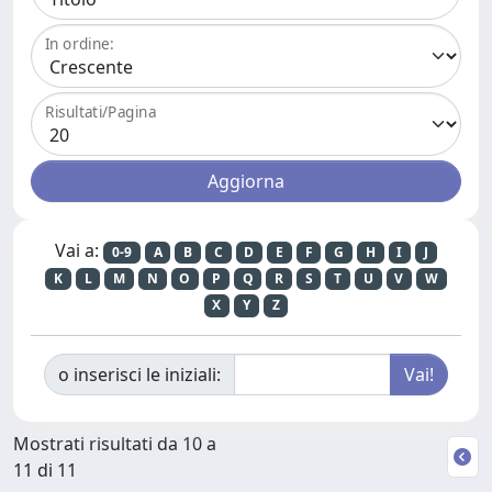
In ordine:
Risultati/Pagina
Vai a:
0-9
A
B
C
D
E
F
G
H
I
J
K
L
M
N
O
P
Q
R
S
T
U
V
W
X
Y
Z
o inserisci le iniziali:
Mostrati risultati da 10 a
11 di 11