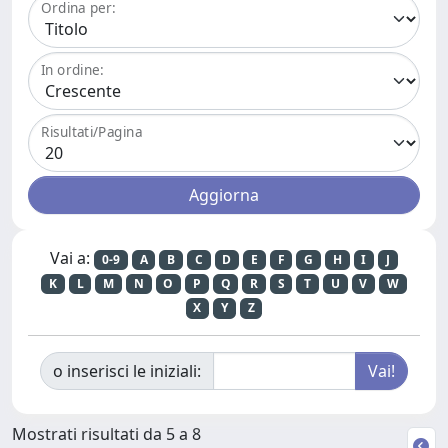
Ordina per:
In ordine:
Risultati/Pagina
Vai a:
0-9
A
B
C
D
E
F
G
H
I
J
K
L
M
N
O
P
Q
R
S
T
U
V
W
X
Y
Z
o inserisci le iniziali:
Mostrati risultati da 5 a 8