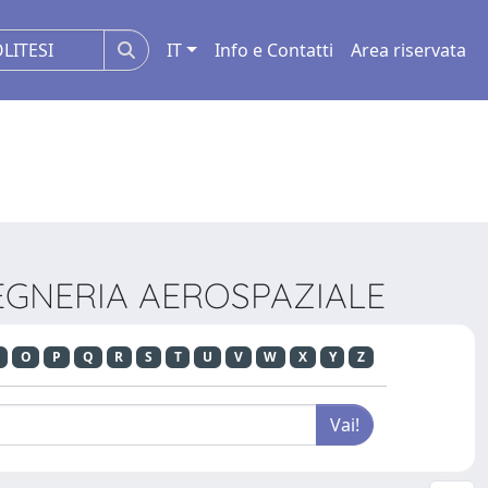
IT
Info e Contatti
Area riservata
INGEGNERIA AEROSPAZIALE
O
P
Q
R
S
T
U
V
W
X
Y
Z