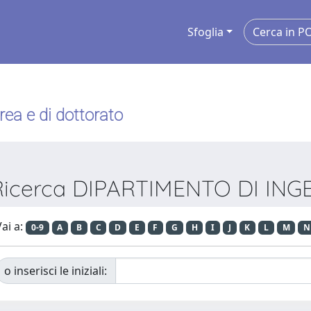
Sfoglia
urea e di dottorato
di Ricerca DIPARTIMENTO DI 
ai a:
0-9
A
B
C
D
E
F
G
H
I
J
K
L
M
N
o inserisci le iniziali: