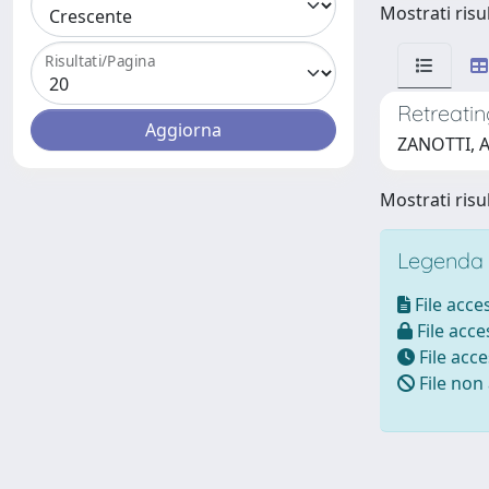
Mostrati risul
Risultati/Pagina
Retreatin
ZANOTTI, 
Mostrati risul
Legenda i
File acces
File acces
File acce
File non 