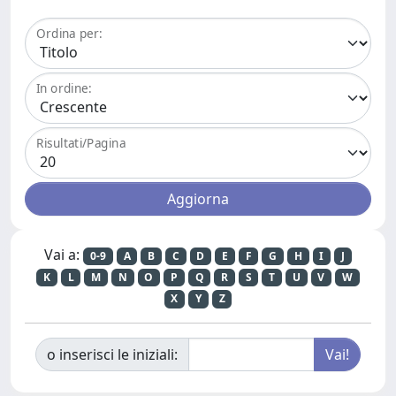
Ordina per:
In ordine:
Risultati/Pagina
Vai a:
0-9
A
B
C
D
E
F
G
H
I
J
K
L
M
N
O
P
Q
R
S
T
U
V
W
X
Y
Z
o inserisci le iniziali: