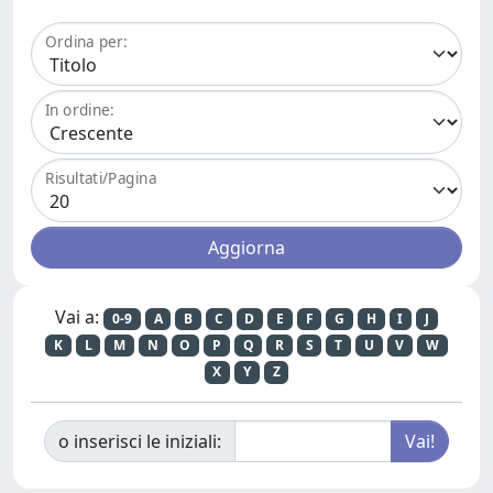
Ordina per:
In ordine:
Risultati/Pagina
Vai a:
0-9
A
B
C
D
E
F
G
H
I
J
K
L
M
N
O
P
Q
R
S
T
U
V
W
X
Y
Z
o inserisci le iniziali: