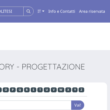
IT
Info e Contatti
Area riservata
STORY - PROGETTAZIONE
O
P
Q
R
S
T
U
V
W
X
Y
Z