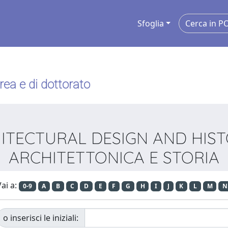
Sfoglia
urea e di dottorato
CHITECTURAL DESIGN AND HI
ARCHITETTONICA E STORIA
ai a:
0-9
A
B
C
D
E
F
G
H
I
J
K
L
M
N
o inserisci le iniziali: