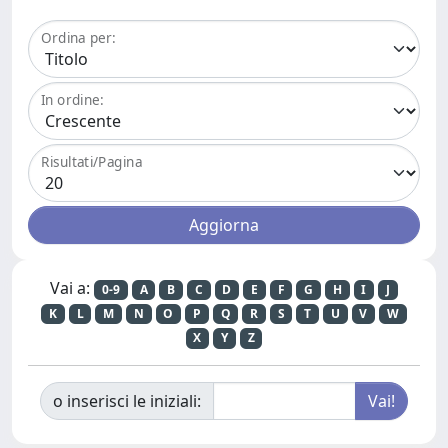
Ordina per:
In ordine:
Risultati/Pagina
Vai a:
0-9
A
B
C
D
E
F
G
H
I
J
K
L
M
N
O
P
Q
R
S
T
U
V
W
X
Y
Z
o inserisci le iniziali: