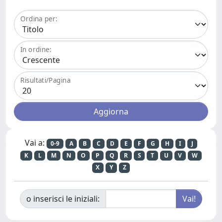
Ordina per:
In ordine:
Risultati/Pagina
Vai a:
0-9
A
B
C
D
E
F
G
H
I
J
K
L
M
N
O
P
Q
R
S
T
U
V
W
X
Y
Z
o inserisci le iniziali: