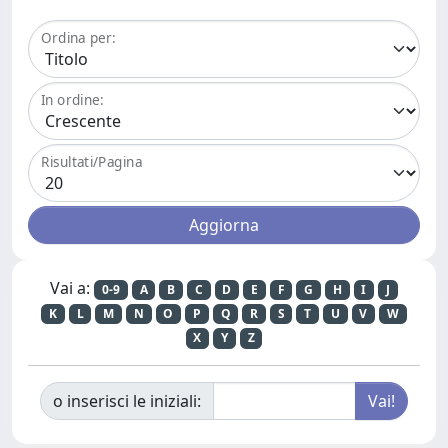
Ordina per:
In ordine:
Risultati/Pagina
Vai a:
0-9
A
B
C
D
E
F
G
H
I
J
K
L
M
N
O
P
Q
R
S
T
U
V
W
X
Y
Z
o inserisci le iniziali: