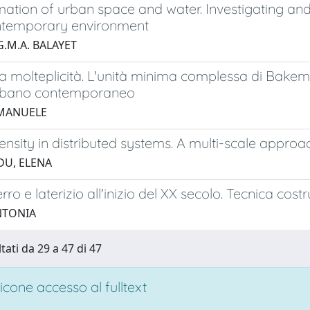
ation of urban space and water. Investigating and
ontemporary environment
G.M.A. BALAYET
la molteplicità. L'unità minima complessa di Bakem
rbano contemporaneo
 MANUELE
ensity in distributed systems. A multi-scale approa
U, ELENA
erro e laterizio all'inizio del XX secolo. Tecnica cos
NTONIA
tati da 29 a 47 di 47
cone accesso al fulltext