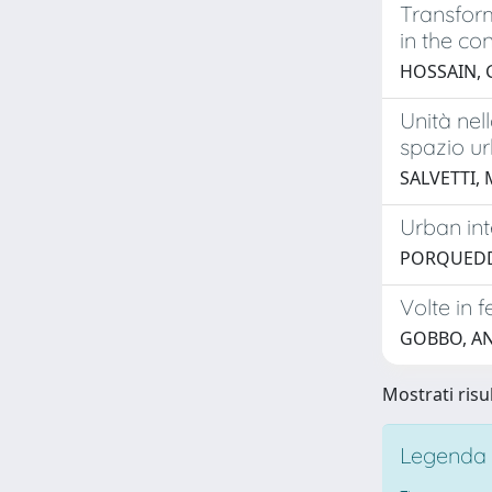
Transform
in the c
HOSSAIN, 
Unità nel
spazio u
SALVETTI,
Urban int
PORQUEDD
Volte in f
GOBBO, A
Mostrati risul
Legenda i