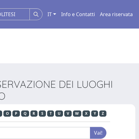
IT
Info e Contatti
Area riservata
NSERVAZIONE DEI LUOGHI
IO
O
P
Q
R
S
T
U
V
W
X
Y
Z