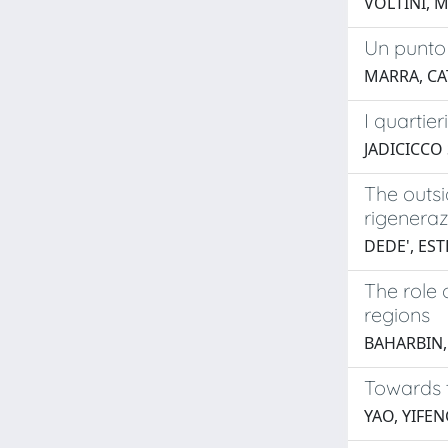
VOLTINI, 
Un punto d
MARRA, CA
I quartie
JADICICCO
The outsi
rigenera
DEDE', ES
The role 
regions
BAHARBIN
Towards t
YAO, YIFE