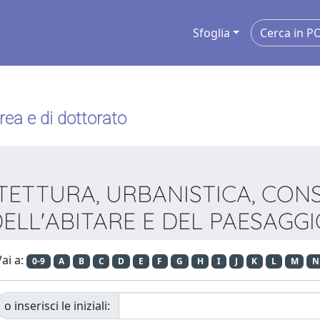
Sfoglia
urea e di dottorato
HITETTURA, URBANISTICA, CO
ELL'ABITARE E DEL PAESAGG
ai a:
0-9
A
B
C
D
E
F
G
H
I
J
K
L
M
N
o inserisci le iniziali: