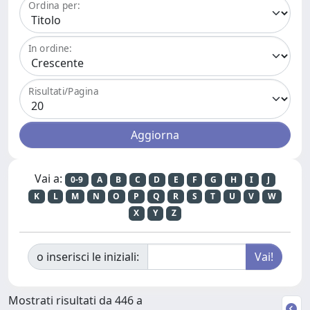
Ordina per:
In ordine:
Risultati/Pagina
Vai a:
0-9
A
B
C
D
E
F
G
H
I
J
K
L
M
N
O
P
Q
R
S
T
U
V
W
X
Y
Z
o inserisci le iniziali:
Mostrati risultati da 446 a