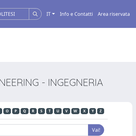
IT
Info e Contatti
Area riservata
NEERING - INGEGNERIA
O
P
Q
R
S
T
U
V
W
X
Y
Z