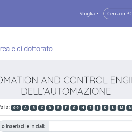
Sfoglia
urea e di dottorato
UTOMATION AND CONTROL ENGI
DELL'AUTOMAZIONE
ai a:
0-9
A
B
C
D
E
F
G
H
I
J
K
L
M
N
o inserisci le iniziali: