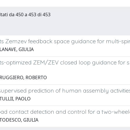
ltati da 450 a 453 di 453
 Zemzev feedback space guidance for multi-spiral
LANAVE, GIULIA
s-optimized ZEM/ZEV closed loop guidance for sp
 RUGGIERO, ROBERTO
pervised prediction of human assembly activities
TULLII, PAOLO
ad contact detection and control for a two-whee
 TODESCO, GIULIA