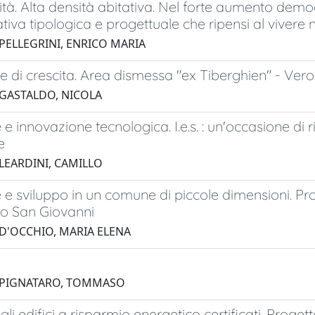
ità. Alta densità abitativa. Nel forte aumento demog
ativa tipologica e progettuale che ripensi al vivere
 PELLEGRINI, ENRICO MARIA
ve di crescita. Area dismessa "ex Tiberghien" - Ver
 GASTALDO, NICOLA
e innovazione tecnologica. I.e.s. : un'occasione di 
e
 LEARDINI, CAMILLO
e sviluppo in un comune di piccole dimensioni. P
vo San Giovanni
 D'OCCHIO, MARIA ELENA
0 PIGNATARO, TOMMASO
gli edifici a risparmio energetico certificati. Proge