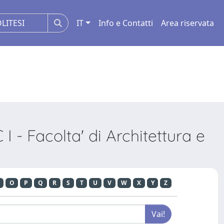
IT
Info e Contatti
Area riservata
 - Facolta' di Architettura e
O
P
Q
R
S
T
U
V
W
X
Y
Z