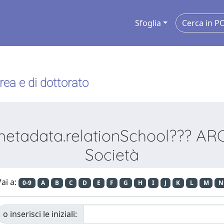
Sfoglia
urea e di dottorato
etadata.relationSchool??? ARC I
Società
ai a:
0-9
A
B
C
D
E
F
G
H
I
J
K
L
M
N
o inserisci le iniziali: