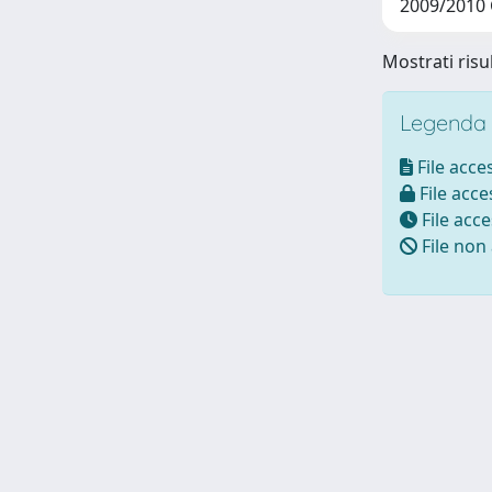
2009/2010
Mostrati risul
Legenda i
File acces
File acces
File acce
File non 
Powered by UNITESI
-
about UNITESI
-
Utilizzo dei