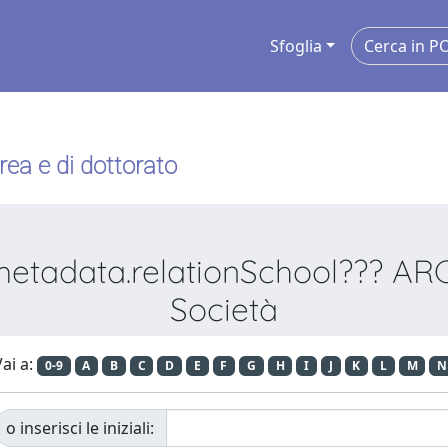
Sfoglia
urea e di dottorato
etadata.relationSchool??? ARC I
Società
ai a:
0-9
A
B
C
D
E
F
G
H
I
J
K
L
M
N
o inserisci le iniziali: