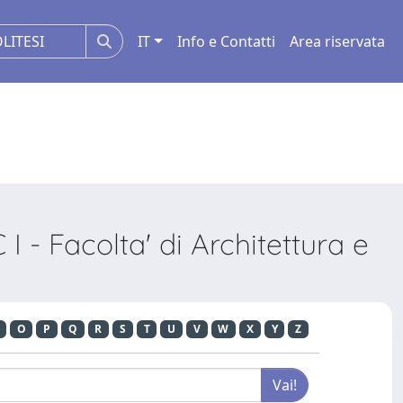
IT
Info e Contatti
Area riservata
 - Facolta' di Architettura e
O
P
Q
R
S
T
U
V
W
X
Y
Z