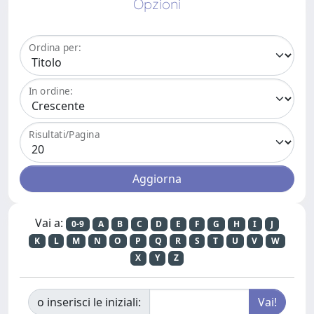
Opzioni
Ordina per:
In ordine:
Risultati/Pagina
Vai a:
0-9
A
B
C
D
E
F
G
H
I
J
K
L
M
N
O
P
Q
R
S
T
U
V
W
X
Y
Z
o inserisci le iniziali: