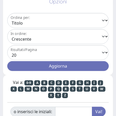
Opzioni
Ordina per:
In ordine:
Risultati/Pagina
Vai a:
0-9
A
B
C
D
E
F
G
H
I
J
K
L
M
N
O
P
Q
R
S
T
U
V
W
X
Y
Z
o inserisci le iniziali: