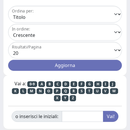
Ordina per:
In ordine:
Risultati/Pagina
Vai a:
0-9
A
B
C
D
E
F
G
H
I
J
K
L
M
N
O
P
Q
R
S
T
U
V
W
X
Y
Z
o inserisci le iniziali: