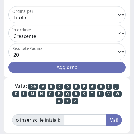
Ordina per:
In ordine:
Risultati/Pagina
Vai a:
0-9
A
B
C
D
E
F
G
H
I
J
K
L
M
N
O
P
Q
R
S
T
U
V
W
X
Y
Z
o inserisci le iniziali: