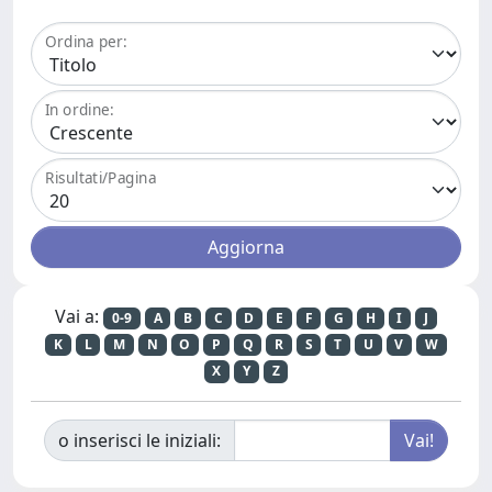
Ordina per:
In ordine:
Risultati/Pagina
Vai a:
0-9
A
B
C
D
E
F
G
H
I
J
K
L
M
N
O
P
Q
R
S
T
U
V
W
X
Y
Z
o inserisci le iniziali: