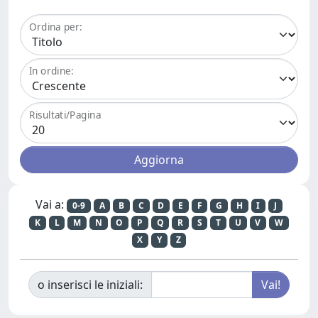
Ordina per:
In ordine:
Risultati/Pagina
Vai a:
0-9
A
B
C
D
E
F
G
H
I
J
K
L
M
N
O
P
Q
R
S
T
U
V
W
X
Y
Z
o inserisci le iniziali: